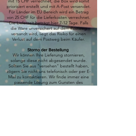
mit 15 CHF verrechnet, die Box wird somit
priorisiert erstellt und mit A-Post versendet.
Für Länder im EU Bereich wird ein Betrag
von 25 CHF für die Lieferkosten verrechnet.
Die Lieferzeit beträgt hier 7-12 Tage. Falls
die Ware unversichert auf dem Postweg
versandt wird, liegt das Risiko für einen
Verlust auf dem Postweg beim Käufer.
Storno der Bestellung
Wir können Ihre Lieferung stornieren,
solange diese nicht abgesendet wurde.
Sollten Sie aus "versehen" bestellt haben,
zögern Sie nicht uns telefonisch oder per E-
Mail zu kontaktieren. Wir finde immer eine
passende Lösung zum Gunsten des
Kunden.
Mängel/Umtausch/Rücknahme
Als Käufer sind Sie verpflichtet die erhaltene
Ware auf Mängel zu überprüfen. Innerhalb 5
Tagen können Sie uns die Mängel schriftlich
oder telefonisch melden. Es liegt uns am
Herzen, dass unsere Produkte Sie glücklich
machen. Sollten Sie mit dem Produkt nicht
zufrieden sein, bitte wir Sie uns telefonisch