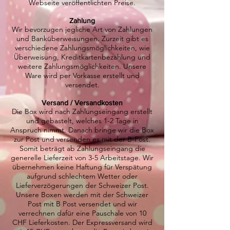
Webseite veröffentlichten Preise.
Zahlung
Wir bevorzugen jegliche Art von Zahlungen
und Banküberweisungen. Zurzeit gibt es
verschiedene Zahlungsmöglichkeiten, wie
Überweisung, Kreditkartenbezahlung und
weitere Zahlungsmöglichkeiten. Unsere
Ware wird per Vorkasse erstellt und
versendet.
Versand / Versandkosten
Die Box wird nach Zahlungseingang erstellt
und gebastelt, welches 1-2 Tage in
Anspruch nimmt. Danach bringe wir die Box
zur Post und versenden es mit der B-Post.
Somit beträgt ab Zahlungseingang die
generelle Lieferzeit von 3-5 Arbeitstage. Wir
übernehmen keine Haftung für Verspätung
aufgrund schlechtem Wetter oder
Lieferverzögerungen der Schweizer Post.
Unsere Boxen werden mit der Schweizer
Post mit B Post versendet und wir
verrechnen dafür eine Pauschale von 10
CHF Lieferkosten. Der Expressversand wird